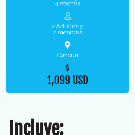
4 noches
2 Adultos y
2 menores
Cancún
1,099 USD
Incluye: